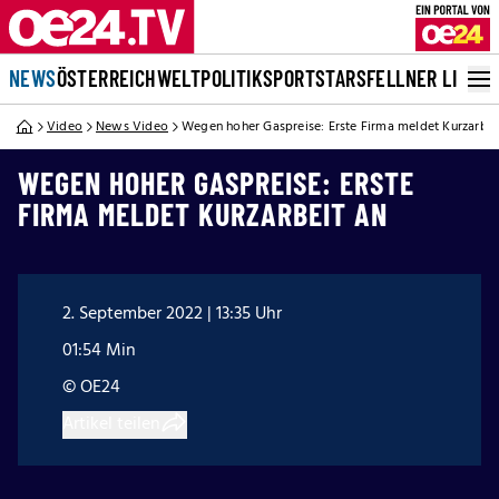
NEWS
ÖSTERREICH
WELT
POLITIK
SPORT
STARS
FELLNER LIVE
Video
News Video
Wegen hoher Gaspreise: Erste Firma meldet Kurzarbei
WEGEN HOHER GASPREISE: ERSTE
FIRMA MELDET KURZARBEIT AN
2. September 2022 | 13:35 Uhr
01:54 Min
© OE24
Artikel teilen