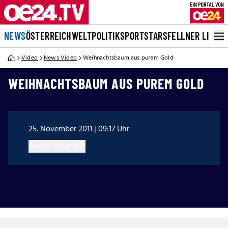
NEWS
ÖSTERREICH
WELT
POLITIK
SPORT
STARS
FELLNER LIVE
Video
News Video
Weihnachtsbaum aus purem Gold
WEIHNACHTSBAUM AUS PUREM GOLD
25. November 2011 | 09:17 Uhr
Artikel teilen