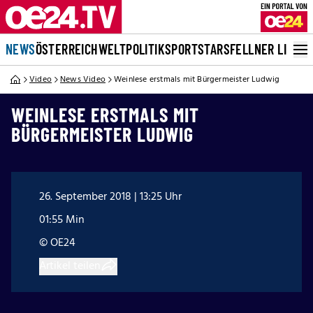
NEWS
ÖSTERREICH
WELT
POLITIK
SPORT
STARS
FELLNER LIVE
Video
News Video
Weinlese erstmals mit Bürgermeister Ludwig
WEINLESE ERSTMALS MIT
BÜRGERMEISTER LUDWIG
26. September 2018 | 13:25 Uhr
01:55 Min
© OE24
Artikel teilen