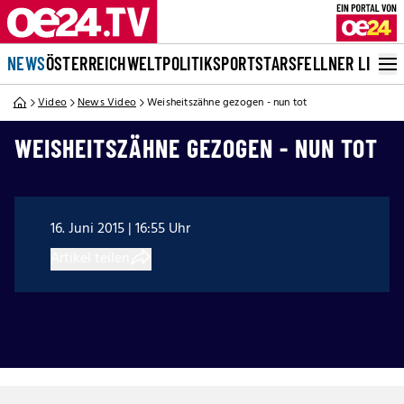
NEWS
ÖSTERREICH
WELT
POLITIK
SPORT
STARS
FELLNER LIVE
Video
News Video
Weisheitszähne gezogen - nun tot
WEISHEITSZÄHNE GEZOGEN - NUN TOT
16. Juni 2015 | 16:55 Uhr
Artikel teilen