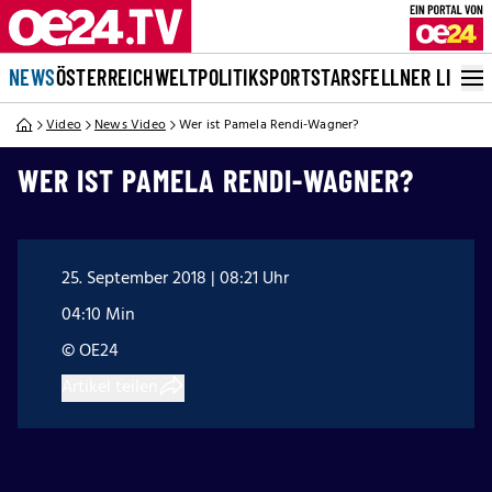
NEWS
ÖSTERREICH
WELT
POLITIK
SPORT
STARS
FELLNER LIVE
Video
News Video
Wer ist Pamela Rendi-Wagner?
WER IST PAMELA RENDI-WAGNER?
25. September 2018 | 08:21 Uhr
04:10 Min
© OE24
Artikel teilen