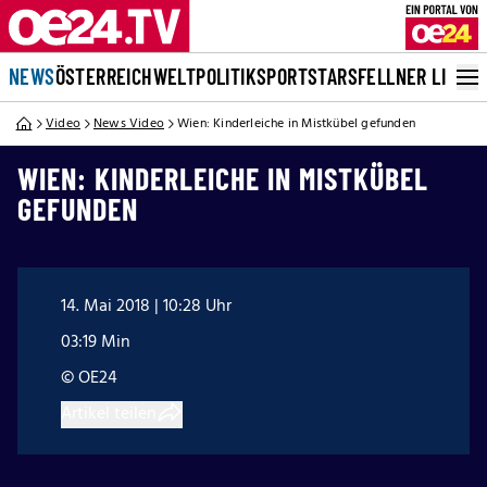
NEWS
ÖSTERREICH
WELT
POLITIK
SPORT
STARS
FELLNER LIVE
Video
News Video
Wien: Kinderleiche in Mistkübel gefunden
WIEN: KINDERLEICHE IN MISTKÜBEL
GEFUNDEN
14. Mai 2018 | 10:28 Uhr
03:19 Min
© OE24
Artikel teilen