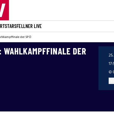
ORT
STARS
FELLNER LIVE
hlkampffinale der SPÖ
: WAHLKAMPFFINALE DER
25.
17:
© 
Art