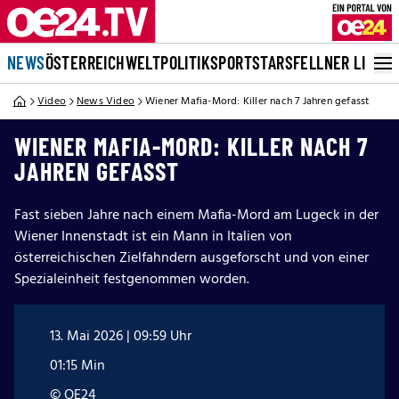
NEWS
ÖSTERREICH
WELT
POLITIK
SPORT
STARS
FELLNER LIVE
Video
News Video
Wiener Mafia-Mord: Killer nach 7 Jahren gefasst
WIENER MAFIA-MORD: KILLER NACH 7
JAHREN GEFASST
Fast sieben Jahre nach einem Mafia-Mord am Lugeck in der
Wiener Innenstadt ist ein Mann in Italien von
österreichischen Zielfahndern ausgeforscht und von einer
Spezialeinheit festgenommen worden.
13. Mai 2026 | 09:59 Uhr
01:15 Min
© OE24