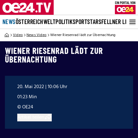
NEWS
ÖSTERREICH
WELT
POLITIK
SPORT
STARS
FELLNER LIVE
Video
News Video
Wiener Riesenrad lädt zur Übernachtung
WIENER RIESENRAD LÄDT ZUR
ÜBERNACHTUNG
20. Mai 2022 | 10:06 Uhr
01:23 Min
© OE24
Artikel teilen