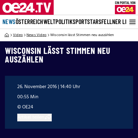
NEWS
ÖSTERREICH
WELT
POLITIK
SPORT
STARS
FELLNER LIVE
Video
News Video
Wisconsin lässt Stimmen neu auszählen
WISCONSIN LÄSST STIMMEN NEU
AUSZÄHLEN
26. November 2016 | 14:40 Uhr
00:55 Min
© OE24
Artikel teilen