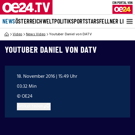
NEWS
ÖSTERREICH
WELT
POLITIK
SPORT
STARS
FELLNER LIVE
Video
News Video
Youtuber Daniel von DATV
YOUTUBER DANIEL VON DATV
18. November 2016 | 15:49 Uhr
03:32 Min
© OE24
Artikel teilen