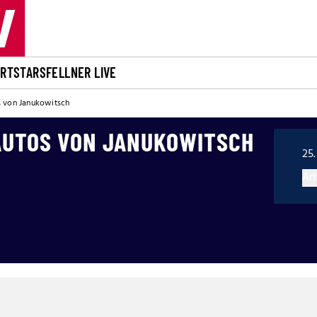
ORT
STARS
FELLNER LIVE
s von Janukowitsch
 AUTOS VON JANUKOWITSCH
25.
Art