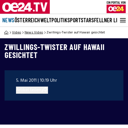
NEWS
ÖSTERREICH
WELT
POLITIK
SPORT
STARS
FELLNER LIVE
Video
News Video
Zwillings-Twister auf Hawaii gesichtet
ZWILLINGS-TWISTER AUF HAWAII
GESICHTET
5. Mai 2011 | 10:19 Uhr
Artikel teilen