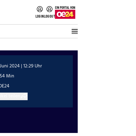
LOGIN
LOGOUT
 Juni 2024 | 12:29 Uhr
:54 Min
OE24
ikel teilen