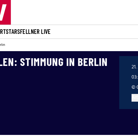
ORT
STARS
FELLNER LIVE
rlin
LEN: STIMMUNG IN BERLIN
21.
03
© 
Art