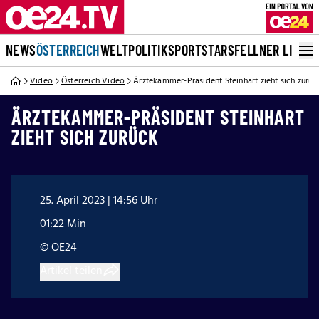
NEWS
ÖSTERREICH
WELT
POLITIK
SPORT
STARS
FELLNER LIVE
Video
Österreich Video
Ärztekammer-Präsident Steinhart zieht sich zurüc
ÄRZTEKAMMER-PRÄSIDENT STEINHART
ZIEHT SICH ZURÜCK
25. April 2023 | 14:56 Uhr
01:22 Min
© OE24
Artikel teilen