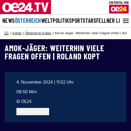
NEWS
ÖSTERREICH
WELT
POLITIK
SPORT
STARS
FELLNER LIVE
Video
Österreich Video
Amok-Jäger: Weiterhin viele Fragen offen | Rola
AMOK-JÄGER: WEITERHIN VIELE
FRAGEN OFFEN | ROLAND KOPT
4. November 2024 | 11:02 Uhr
08:50 Min
© OE24
Artikel teilen