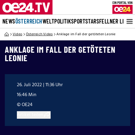
NEWS
ÖSTERREICH
WELT
POLITIK
SPORT
STARS
FELLNER LIVE
Video
Österreich Video
Anklage im Fall der getöteten Leonie
ANKLAGE IM FALL DER GETÖTETEN
LEONIE
26. Juli 2022 | 11:36 Uhr
16:46 Min
© OE24
Artikel teilen