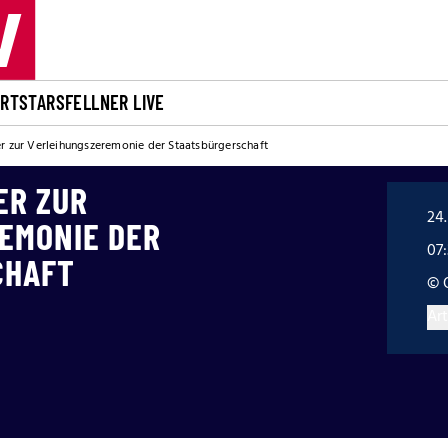
ORT
STARS
FELLNER LIVE
r zur Verleihungszeremonie der Staatsbürgerschaft
ER ZUR
24.
EMONIE DER
07
CHAFT
© 
Art