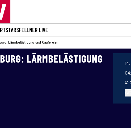
ORT
STARS
FELLNER LIVE
nburg: Lärmbelästigung und Raufereien
NBURG: LÄRMBELÄSTIGUNG
14.
04
© 
Art