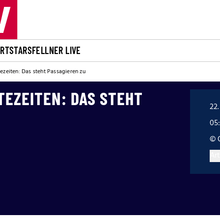
ORT
STARS
FELLNER LIVE
ezeiten: Das steht Passagieren zu
TEZEITEN: DAS STEHT
22.
05
© 
Art