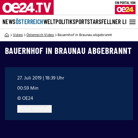
NEWS
ÖSTERREICH
WELT
POLITIK
SPORT
STARS
FELLNER LIVE
Video
Österreich Video
Bauernhof in Braunau abgebrannt
BAUERNHOF IN BRAUNAU ABGEBRANNT
27. Juli 2019 | 18:39 Uhr
00:59 Min
© OE24
Artikel teilen