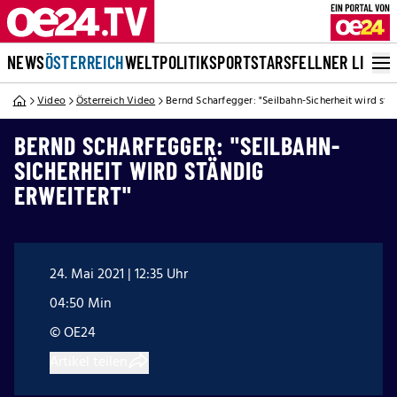
NEWS
ÖSTERREICH
WELT
POLITIK
SPORT
STARS
FELLNER LIVE
Video
Österreich Video
Bernd Scharfegger: "Seilbahn-Sicherheit wird stä
BERND SCHARFEGGER: "SEILBAHN-
SICHERHEIT WIRD STÄNDIG
ERWEITERT"
24. Mai 2021 | 12:35 Uhr
04:50 Min
© OE24
Artikel teilen