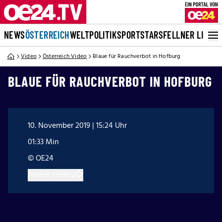
NEWS
ÖSTERREICH
WELT
POLITIK
SPORT
STARS
FELLNER LIVE
Video
Österreich Video
Blaue für Rauchverbot in Hofburg
BLAUE FÜR RAUCHVERBOT IN HOFBURG
10. November 2019 | 15:24 Uhr
01:33 Min
© OE24
Artikel teilen