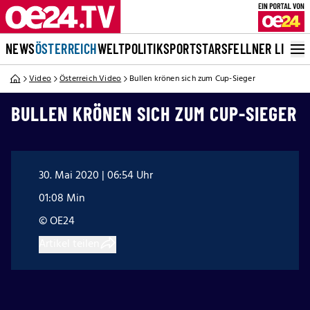
NEWS
ÖSTERREICH
WELT
POLITIK
SPORT
STARS
FELLNER LIVE
Video
Österreich Video
Bullen krönen sich zum Cup-Sieger
BULLEN KRÖNEN SICH ZUM CUP-SIEGER
30. Mai 2020 | 06:54 Uhr
01:08 Min
© OE24
Artikel teilen