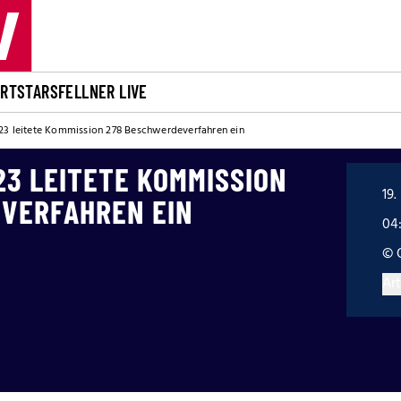
ORT
STARS
FELLNER LIVE
23 leitete Kommission 278 Beschwerdeverfahren ein
23 LEITETE KOMMISSION
19.
VERFAHREN EIN
04
© 
Art