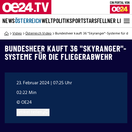
NEWS
ÖSTERREICH
WELT
POLITIK
SPORT
STARS
FELLNER LIVE
Video
Österreich Video
Bundesheer kauft 36 "Skyranger"-Systeme für die
BUNDESHEER KAUFT 36 "SKYRANGER"-
SYSTEME FÜR DIE FLIEGERABWEHR
23. Februar 2024 | 07:25 Uhr
02:22 Min
© OE24
Artikel teilen