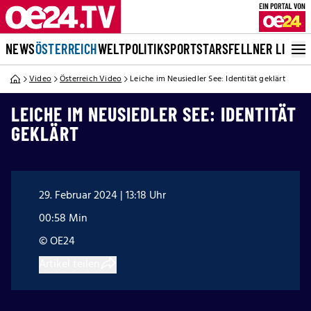
NEWS
ÖSTERREICH
WELT
POLITIK
SPORT
STARS
FELLNER LIVE
Video
Österreich Video
Leiche im Neusiedler See: Identität geklärt
LEICHE IM NEUSIEDLER SEE: IDENTITÄT
GEKLÄRT
29. Februar 2024 | 13:18 Uhr
00:58 Min
© OE24
Artikel teilen