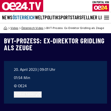
NEWS
ÖSTERREICH
WELT
POLITIK
SPORT
STARS
FELLNER LIVE
Video
Österreich Video
BVT-Prozess: Ex-Direktor Gridling als Zeuge
BVT-PROZESS: EX-DIREKTOR GRIDLING
ALS ZEUGE
20. April 2023 | 09:01 Uhr
01:54 Min
© OE24
Artikel teilen