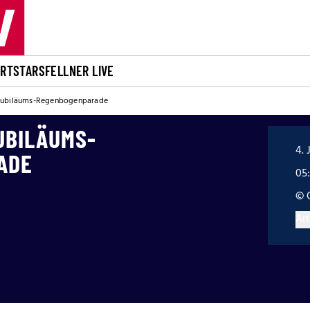
ORT
STARS
FELLNER LIVE
Jubiläums-Regenbogenparade
UBILÄUMS-
4. 
ADE
05
© 
Art