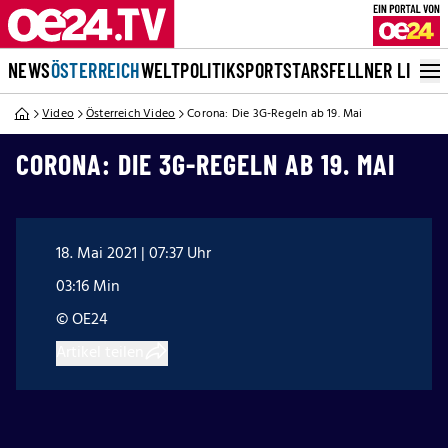
NEWS
ÖSTERREICH
WELT
POLITIK
SPORT
STARS
FELLNER LIVE
Video
Österreich Video
Corona: Die 3G-Regeln ab 19. Mai
CORONA: DIE 3G-REGELN AB 19. MAI
18. Mai 2021 | 07:37 Uhr
03:16 Min
© OE24
Artikel teilen