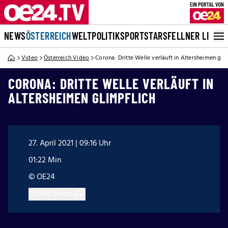
NEWS
ÖSTERREICH
WELT
POLITIK
SPORT
STARS
FELLNER LIVE
Video
Österreich Video
Corona: Dritte Welle verläuft in Altersheimen gli
CORONA: DRITTE WELLE VERLÄUFT IN
ALTERSHEIMEN GLIMPFLICH
27. April 2021 | 09:16 Uhr
01:22 Min
© OE24
Artikel teilen