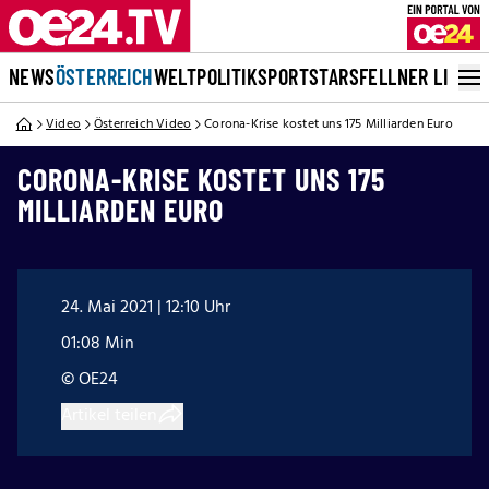
NEWS
ÖSTERREICH
WELT
POLITIK
SPORT
STARS
FELLNER LIVE
Video
Österreich Video
Corona-Krise kostet uns 175 Milliarden Euro
CORONA-KRISE KOSTET UNS 175
MILLIARDEN EURO
24. Mai 2021 | 12:10 Uhr
01:08 Min
© OE24
Artikel teilen