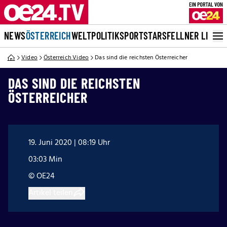
NEWS
ÖSTERREICH
WELT
POLITIK
SPORT
STARS
FELLNER LIVE
Video
Österreich Video
Das sind die reichsten Österreicher
DAS SIND DIE REICHSTEN
ÖSTERREICHER
19. Juni 2020 | 08:19 Uhr
03:03 Min
© OE24
Artikel teilen