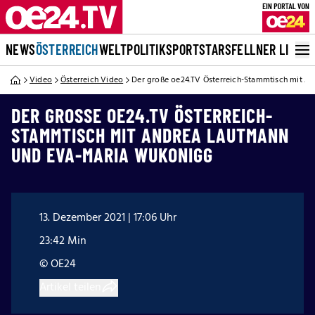
NEWS
ÖSTERREICH
WELT
POLITIK
SPORT
STARS
FELLNER LIVE
Video
Österreich Video
Der große oe24.TV Österreich-Stammtisch mit 
DER GROSSE OE24.TV ÖSTERREICH-S
TAMMTISCH MIT ANDREA LAUTMANN U
ND EVA-MARIA WUKONIGG
13. Dezember 2021 | 17:06 Uhr
23:42 Min
© OE24
Artikel teilen