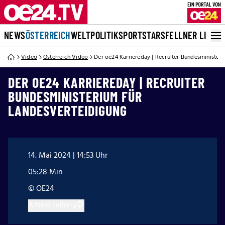
NEWS
ÖSTERREICH
WELT
POLITIK
SPORT
STARS
FELLNER LIVE
Video
Österreich Video
Der oe24 Karriereday | Recruiter Bundesminister
DER OE24 KARRIEREDAY | RECRUITER
BUNDESMINISTERIUM FÜR
LANDESVERTEIDIGUNG
14. Mai 2024 | 14:53 Uhr
05:28 Min
© OE24
Artikel teilen