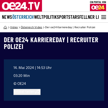
NEWS
ÖSTERREICH
WELT
POLITIK
SPORT
STARS
FELLNER LIVE
Video
Österreich Video
Der oe24 Karriereday | Recruiter Polizei
DER OE24 KARRIEREDAY | RECRUITER
POLIZEI
14. Mai 2024 | 14:53 Uhr
03:20 Min
© OE24
Artikel teilen