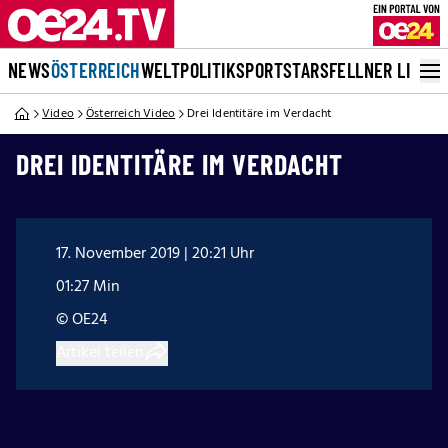
NEWS
ÖSTERREICH
WELT
POLITIK
SPORT
STARS
FELLNER LIVE
Video
Österreich Video
Drei Identitäre im Verdacht
DREI IDENTITÄRE IM VERDACHT
17. November 2019 | 20:21 Uhr
01:27 Min
© OE24
Artikel teilen