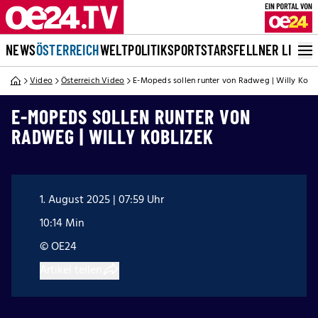
NEWS
ÖSTERREICH
WELT
POLITIK
SPORT
STARS
FELLNER LIVE
Video
Österreich Video
E-Mopeds sollen runter von Radweg | Willy Kobl
E-MOPEDS SOLLEN RUNTER VON
RADWEG | WILLY KOBLIZEK
1. August 2025 | 07:59 Uhr
10:14 Min
© OE24
Artikel teilen