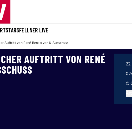
ORT
STARS
FELLNER LIVE
cher Auftritt von René Benko vor U-Ausschuss
ICHER AUFTRITT VON RENÉ
22.
SSCHUSS
02
© 
Art