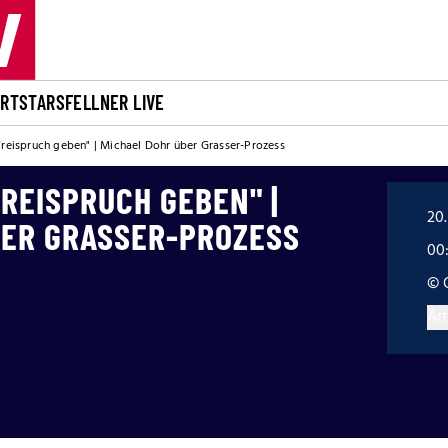
ORT
STARS
FELLNER LIVE
Freispruch geben" | Michael Dohr über Grasser-Prozess
FREISPRUCH GEBEN" |
20.
BER GRASSER-PROZESS
00
© 
Art