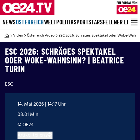
NEWS
ÖSTERREICH
WELT
POLITIK
SPORT
STARS
FELLNER LIVE
Video
Österreich Video
ESC 2026: Schräges Spektakel oder Woke-Wahnsin
ESC 2026: SCHRÄGES SPEKTAKEL
ODER WOKE-WAHNSINN? | BEATRICE
TURIN
ESC
14. Mai 2026 | 14:17 Uhr
08:01 Min
© OE24
Artikel teilen