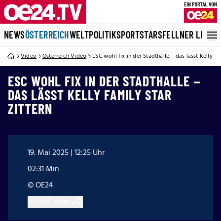
NEWS
ÖSTERREICH
WELT
POLITIK
SPORT
STARS
FELLNER LIVE
Video
Österreich Video
ESC wohl fix in der Stadthalle – das lässt Kelly Fa
ESC WOHL FIX IN DER STADTHALLE –
DAS LÄSST KELLY FAMILY STAR
ZITTERN
19. Mai 2025 | 12:25 Uhr
02:31 Min
© OE24
Artikel teilen