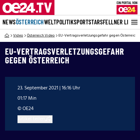
NEWS
ÖSTERREICH
WELT
POLITIK
SPORT
STARS
FELLNER LIVE
Video
Österreich Video
EU-Vertragsverletzungsgefahr gegen Österreich
EU-VERTRAGSVERLETZUNGSGEFAHR
GEGEN ÖSTERREICH
23. September 2021 | 16:16 Uhr
01:17 Min
© OE24
Artikel teilen