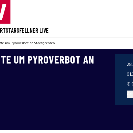
ORT
STARS
FELLNER LIVE
tte um Pyroverbot an Stadtgrenzen
TTE UM PYROVERBOT AN
28.
01
© 
Art