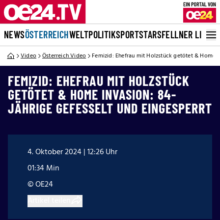
NEWS
ÖSTERREICH
WELT
POLITIK
SPORT
STARS
FELLNER LIVE
Video
Österreich Video
Femizid: Ehefrau mit Holzstück getötet & Home In
FEMIZID: EHEFRAU MIT HOLZSTÜCK
GETÖTET & HOME INVASION: 84-
JÄHRIGE GEFESSELT UND EINGESPERRT
4. Oktober 2024 | 12:26 Uhr
01:34 Min
© OE24
Artikel teilen