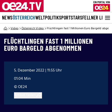
NEWS
ÖSTERREICH
WELT
POLITIK
SPORT
STARS
FELLNER LIVE
Video
Österreich Video
Flüchtlingen fast 1 Millionen Euro Bargeld abg
FLÜCHTLINGEN FAST 1 MILLIONEN
EURO BARGELD ABGENOMMEN
5. Dezember 2022 | 11:55 Uhr
01:04 Min
© OE24
Artikel teilen