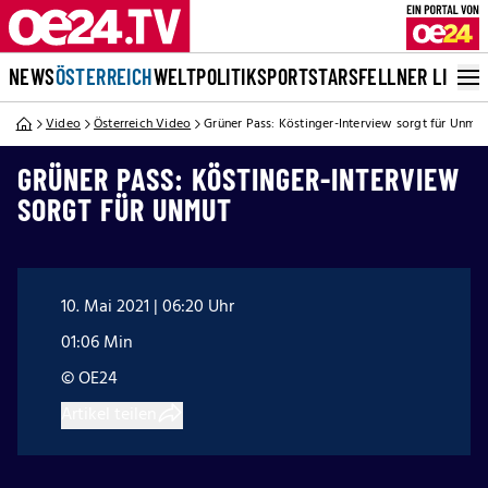
NEWS
ÖSTERREICH
WELT
POLITIK
SPORT
STARS
FELLNER LIVE
Video
Österreich Video
Grüner Pass: Köstinger-Interview sorgt für Unmut
GRÜNER PASS: KÖSTINGER-INTERVIEW
SORGT FÜR UNMUT
10. Mai 2021 | 06:20 Uhr
01:06 Min
© OE24
Artikel teilen