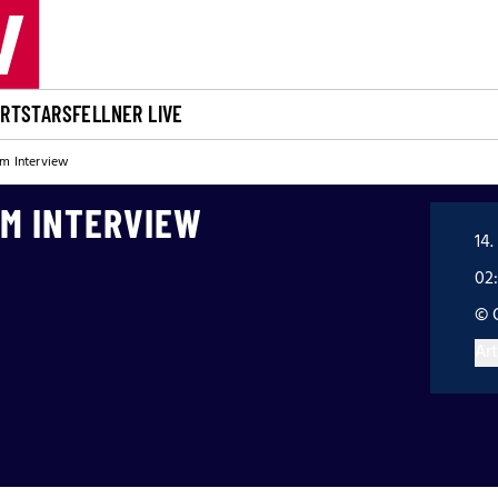
ORT
STARS
FELLNER LIVE
im Interview
IM INTERVIEW
14.
02
© 
Art