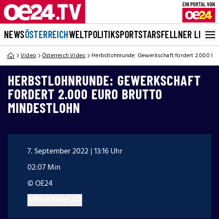
NEWS
ÖSTERREICH
WELT
POLITIK
SPORT
STARS
FELLNER LIVE
Video
Österreich Video
Herbstlohnrunde: Gewerkschaft fordert 2.000 Eu
HERBSTLOHNRUNDE: GEWERKSCHAFT
FORDERT 2.000 EURO BRUTTO
MINDESTLOHN
7. September 2022 | 13:16 Uhr
02:07 Min
© OE24
Artikel teilen