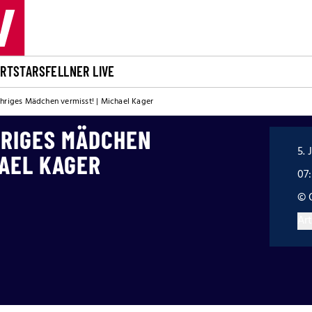
ORT
STARS
FELLNER LIVE
hriges Mädchen vermisst! | Michael Kager
HRIGES MÄDCHEN
5. 
HAEL KAGER
07
© 
Art