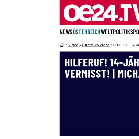
NEWS
ÖSTERREICH
WELT
POLITIK
SP
Video
Österreich Video
HILFERUF! 14-Jä
HILFERUF! 14-JÄ
VERMISST! | MIC